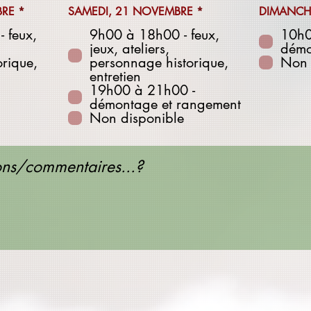
O
O
BRE
*
SAMEDI, 21 NOVEMBRE
*
DIMANCH
b
b
 feux,
l
9h00 à 18h00 - feux,
l
10h0
i
i
jeux, ateliers,
démo
g
g
rique,
personnage historique,
Non 
a
a
entretien
t
t
o
19h00 à 21h00 -
o
i
i
démontage et rangement
r
r
Non disponible
e
e