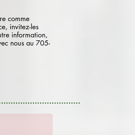
rire comme
e, invitez-les
utre information,
vec nous au 705-