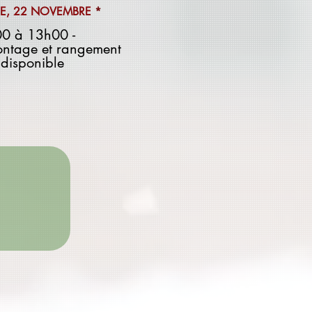
O
E, 22 NOVEMBRE
*
b
0 à 13h00 -
l
i
ntage et rangement
g
disponible
a
t
o
i
r
e