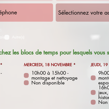
s
ais
Autre(s)
ochez les blocs de temps pour lesquels vous 
O
O
*
MERCREDI, 18 NOVEMBRE
*
JEUDI, 1
b
b
-
l
10h00 à 15h00 -
l
9h00
i
i
montage et nettoyage
mont
g
g
Non disponible
espo
a
a
16h0
t
t
o
o
jeux
i
i
histo
r
r
Non 
e
e