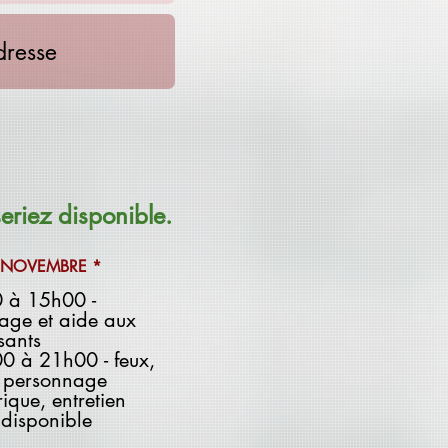
seriez disponible.
O
9 NOVEMBRE
*
b
 à 15h00 -
l
i
age et aide aux
g
sants
a
0 à 21h00 - feux,
t
, personnage
o
i
rique, entretien
r
disponible
e