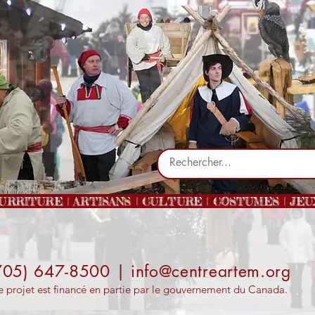
RRITURE | ARTISANS | CULTURE | COSTUMES | JEUX 
705) 647-8500 |
info@centreartem.org
 projet est financé en partie par le gouvernement du Canada.